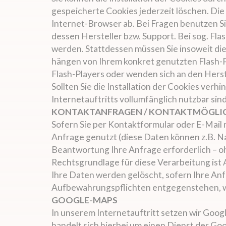
gespeicherte Cookies jederzeit löschen. Di
Internet-Browser ab. Bei Fragen benutzen S
dessen Hersteller bzw. Support. Bei sog. Fl
werden. Stattdessen müssen Sie insoweit die
hängen von Ihrem konkret genutzten Flash-P
Flash-Players oder wenden sich an den Herst
Sollten Sie die Installation der Cookies ver
Internetauftritts vollumfänglich nutzbar sind
KONTAKTANFRAGEN / KONTAKTMÖGLI
Sofern Sie per Kontaktformular oder E-Mail 
Anfrage genutzt (diese Daten können z.B. Na
Beantwortung Ihre Anfrage erforderlich – oh
Rechtsgrundlage für diese Verarbeitung ist Ar
Ihre Daten werden gelöscht, sofern Ihre An
Aufbewahrungspflichten entgegenstehen, wi
GOOGLE-MAPS
In unserem Internetauftritt setzen wir Goog
handelt sich hierbei um einen Dienst der G