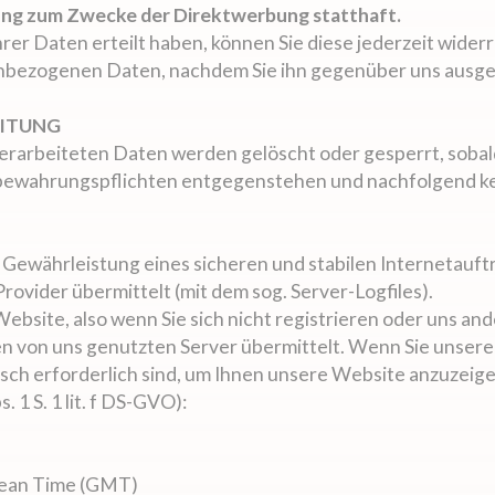
ung zum Zwecke der Direktwerbung statthaft.
Ihrer Daten erteilt haben, können Sie diese jederzeit wider
nenbezogenen Daten, nachdem Sie ihn gegenüber uns ausg
EITUNG
verarbeiteten Daten werden gelöscht oder gesperrt, sobal
fbewahrungspflichten entgegenstehen und nachfolgend k
Gewährleistung eines sicheren und stabilen Internetauftr
vider übermittelt (mit dem sog. Server-Logfiles).
ebsite, also wenn Sie sich nicht registrieren oder uns a
den von uns genutzten Server übermittelt. Wenn Sie unse
ch erforderlich sind, um Ihnen unsere Website anzuzeigen 
 1 S. 1 lit. f DS-GVO):
Mean Time (GMT)