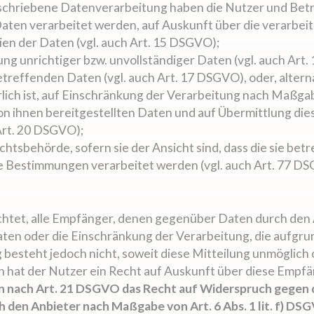
eschriebene Datenverarbeitung haben die Nutzer und Bet
Daten verarbeitet werden, auf Auskunft über die verarbei
en der Daten (vgl. auch Art. 15 DSGVO);
ng unrichtiger bzw. unvollständiger Daten (vgl. auch Art
treffenden Daten (vgl. auch Art. 17 DSGVO), oder, altern
lich ist, auf Einschränkung der Verarbeitung nach Maßga
von ihnen bereitgestellten Daten und auf Übermittlung di
Art. 20 DSGVO);
tsbehörde, sofern sie der Ansicht sind, dass die sie be
 Bestimmungen verarbeitet werden (vgl. auch Art. 77 D
ichtet, alle Empfänger, denen gegenüber Daten durch den
en oder die Einschränkung der Verarbeitung, die aufgrun
ng besteht jedoch nicht, soweit diese Mitteilung unmöglic
hat der Nutzer ein Recht auf Auskunft über diese Empfä
n nach Art. 21 DSGVO das Recht auf Widerspruch gegen d
 den Anbieter nach Maßgabe von Art. 6 Abs. 1 lit. f) DS