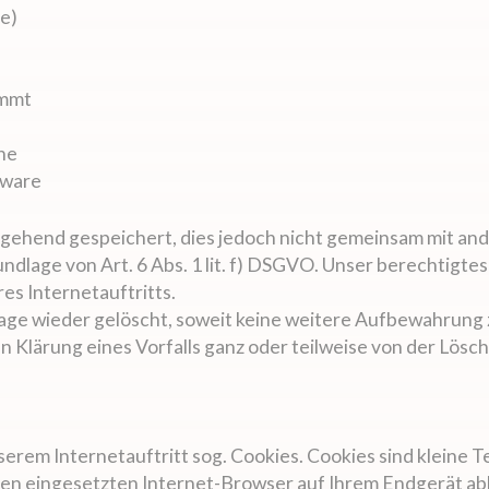
e)
ommt
he
tware
ehend gespeichert, dies jedoch nicht gemeinsam mit and
dlage von Art. 6 Abs. 1 lit. f) DSGVO. Unser berechtigtes 
res Internetauftritts.
ge wieder gelöscht, soweit keine weitere Aufbewahrung z
gen Klärung eines Vorfalls ganz oder teilweise von der L
serem Internetauftritt sog. Cookies. Cookies sind kleine 
nen eingesetzten Internet-Browser auf Ihrem Endgerät ab