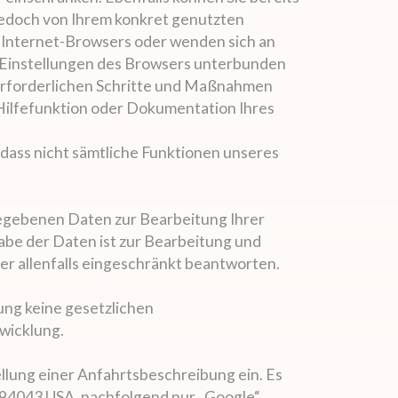
jedoch von Ihrem konkret genutzten
s Internet-Browsers oder wenden sich an
ie Einstellungen des Browsers unterbunden
r erforderlichen Schritte und Maßnahmen
 Hilfefunktion oder Dokumentation Ihres
, dass nicht sämtliche Funktionen unseres
ngegebenen Daten zur Bearbeitung Ihrer
gabe der Daten ist zur Bearbeitung und
er allenfalls eingeschränkt beantworten.
ung keine gesetzlichen
wicklung.
ellung einer Anfahrtsbeschreibung ein. Es
 94043 USA, nachfolgend nur „Google“