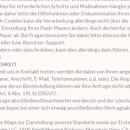
e hierfür erforderlichen Schritte und Maßnahmen hängen 
ie daher bitte die Hilfefunktion oder Dokumentation Ihre
ash-Cookies kann die Verarbeitung allerdings nicht über d
 Einstellung Ihres Flash-Players ändern. Auch die hierfü
layer ab. Bei Fragen benutzen Sie daher bitte ebenso die
eller bzw. Benutzer-Support.
hindern oder einschränken, kann dies allerdings dazu führen
.
CHKEIT
mit uns in Kontakt treten, werden die dabei von Ihnen a
me, Anschrift, E-Mail, Telefonnummer, u.ä. sein). Die An
ne deren Bereitstellung können wir Ihre Anfrage nicht od
t. 6 Abs. 1 lit. b) DSGVO.
frage abschließend beantwortet worden ist und der Lösch
e bspw. bei einer sich etwaig anschließenden Vertragsab
le Maps zur Darstellung unseres Standorts sowie zur Erst
oogle LLC, 1600 Amphitheatre Parkway, Mountain View, CA